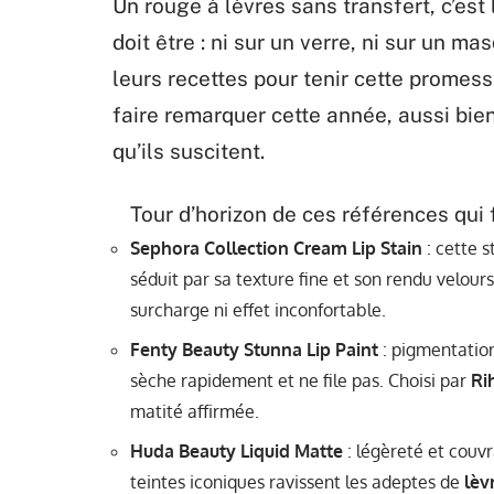
Un rouge à lèvres sans transfert, c’est
doit être : ni sur un verre, ni sur un m
leurs recettes pour tenir cette promess
faire remarquer cette année, aussi bien
qu’ils suscitent.
Tour d’horizon de ces références qui f
Sephora Collection Cream Lip Stain
: cette s
séduit par sa texture fine et son rendu velours
surcharge ni effet inconfortable.
Fenty Beauty Stunna Lip Paint
: pigmentation
sèche rapidement et ne file pas. Choisi par
Ri
matité affirmée.
Huda Beauty Liquid Matte
: légèreté et couv
teintes iconiques ravissent les adeptes de
lèv