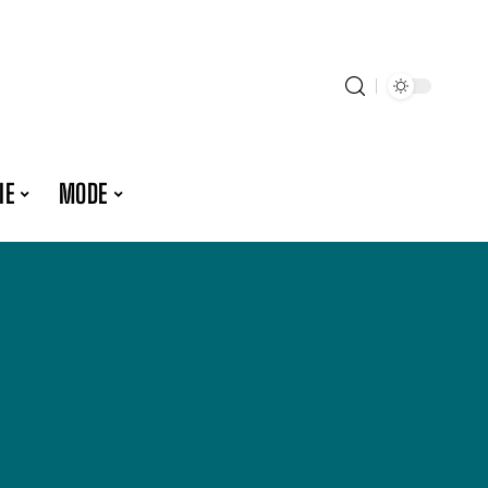
IE
MODE