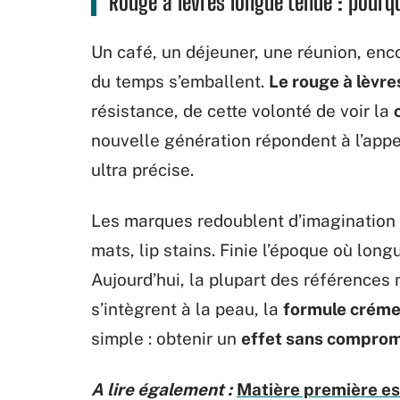
Rouge à lèvres longue tenue : pourq
Un café, un déjeuner, une réunion, enco
du temps s’emballent.
Le rouge à lèvre
résistance, de cette volonté de voir la
nouvelle génération répondent à l’appe
ultra précise.
Les marques redoublent d’imagination 
mats,
lip stains
. Finie l’époque où lon
Aujourd’hui, la plupart des références
s’intègrent à la peau, la
formule crém
simple : obtenir un
effet sans comprom
A lire également :
Matière première ess