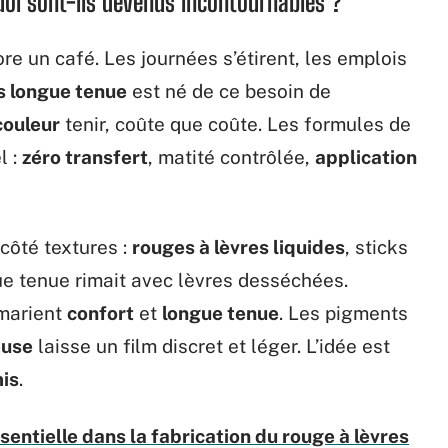
uoi sont-ils devenus incontournables ?
re un café. Les journées s’étirent, les emplois
s longue tenue
est né de ce besoin de
couleur
tenir, coûte que coûte. Les formules de
l :
zéro transfert
, matité contrôlée,
application
côté textures :
rouges à lèvres liquides
, sticks
gue tenue rimait avec lèvres desséchées.
 marient
confort
et
longue tenue
. Les pigments
euse
laisse un film discret et léger. L’idée est
is
.
entielle dans la fabrication du rouge à lèvres