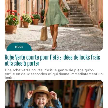
MODE
Robe Verte courte pour l’été : idées de looks frais
et faciles à porter
Une robe verte courte, c'est le genre de pièce qu'on
enfile en deux secondes et qui donne immédiatement un
look
…