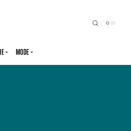
IE
MODE