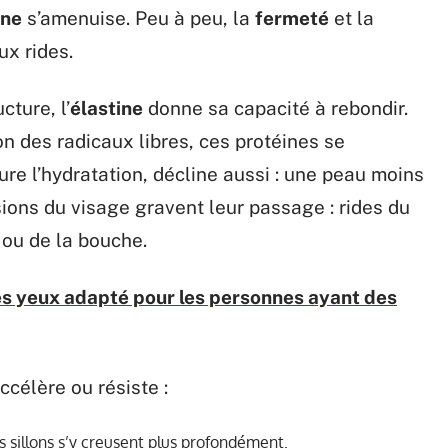
ine
s’amenuise. Peu à peu, la
fermeté
et la
ux rides.
cture, l’
élastine
donne sa capacité à rebondir.
n des radicaux libres, ces protéines se
sure l’hydratation, décline aussi : une peau moins
ions du visage gravent leur passage : rides du
z ou de la bouche.
s yeux adapté pour les personnes ayant des
ccélère ou résiste :
 sillons s’y creusent plus profondément.