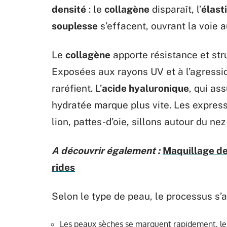
densité
: le
collagène
disparaît, l’
élast
souplesse
s’effacent, ouvrant la voie a
Le
collagène
apporte résistance et stru
Exposées aux rayons UV et à l’agressio
raréfient. L’
acide hyaluronique
, qui as
hydratée marque plus vite. Les express
lion, pattes-d’oie, sillons autour du ne
A découvrir également :
Maquillage de
rides
Selon le type de peau, le processus s’a
Les peaux sèches se marquent rapidement, les