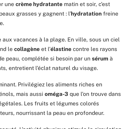
uer une
crème hydratante
matin et soir, c’est
peaux grasses y gagnent : l’
hydratation
freine
e.
e aux vacances à la plage. En ville, sous un ciel
nd le
collagène
et l’
élastine
contre les rayons
 de peau, complétée si besoin par un
sérum
à
s, entretient l’éclat naturel du visage.
minant. Privilégiez les aliments riches en
hénols, mais aussi
oméga-3
que l’on trouve dans
égétales. Les fruits et légumes colorés
teurs, nourrissant la peau en profondeur.