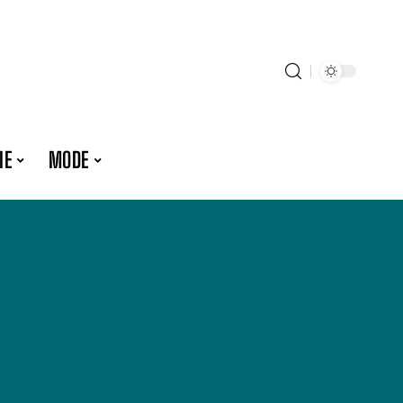
IE
MODE